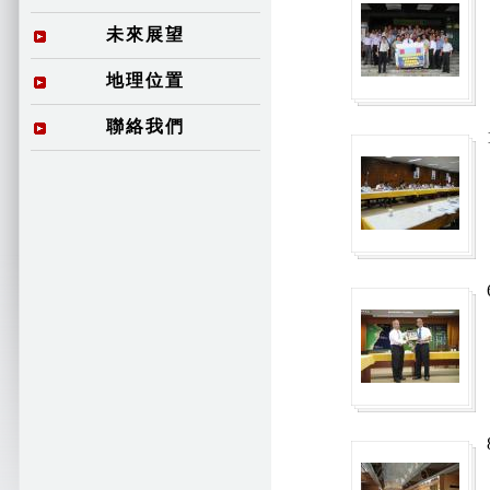
未來展望
地理位置
聯絡我們