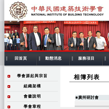
回首頁
動態消息
服務項目
學會源起與宗旨
相簿列表
組織架構
會徽說明
■廣州研討會
學會章程